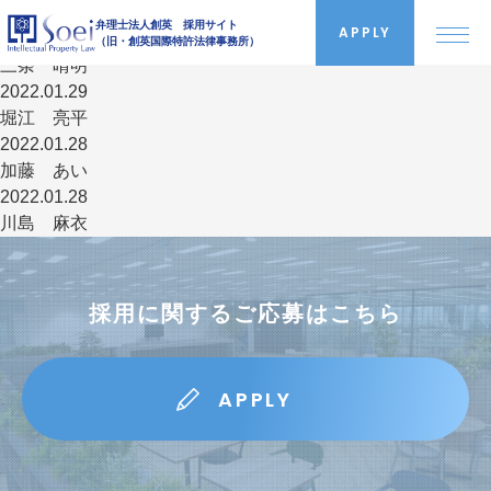
NEWS
弁理士法人創英 採用サイト
APPLY
2025.06.19
（旧・創英国際特許法律事務所）
三条 晴明
2022.01.29
堀江 亮平
創英について
2022.01.28
加藤 あい
2022.01.28
採用情報
川島 麻衣
インタビュー
採用に関するご応募はこちら
就業環境
APPLY
よくある質問